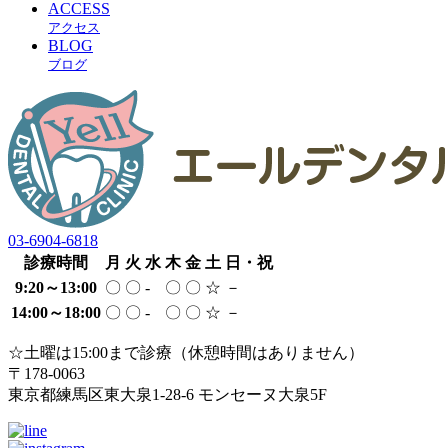
ACCESS
アクセス
BLOG
ブログ
03-6904-6818
診療時間
月
火
水
木
金
土
日・祝
9:20～13:00
〇
〇
-
〇
〇
☆
－
14:00～18:00
〇
〇
-
〇
〇
☆
－
☆土曜は15:00まで診療（休憩時間はありません）
〒178-0063
東京都練馬区東大泉1-28-6 モンセーヌ大泉5F