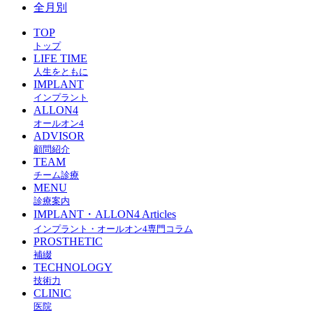
全月別
TOP
トップ
LIFE TIME
人生をともに
IMPLANT
インプラント
ALLON4
オールオン4
ADVISOR
顧問紹介
TEAM
チーム診療
MENU
診療案内
IMPLANT・ALLON4 Articles
インプラント・オールオン4専門コラム
PROSTHETIC
補綴
TECHNOLOGY
技術力
CLINIC
医院