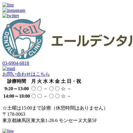
03-6904-6818
お問い合わせはこちら
診療時間
月
火
水
木
金
土
日・祝
9:20～13:00
〇
〇
－
〇
〇
☆
－
14:00～18:00
〇
〇
－
〇
〇
☆
－
☆土曜は15:00まで診療（休憩時間はありません）
〒178-0063
東京都練馬区東大泉1-28-6 モンセーヌ大泉5F