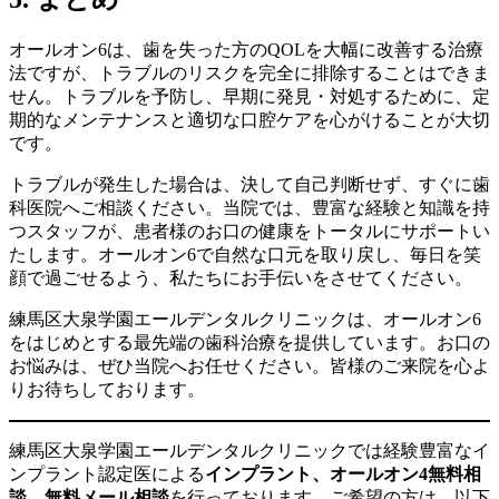
オールオン6は、歯を失った方のQOLを大幅に改善する治療
法ですが、トラブルのリスクを完全に排除することはできま
せん。トラブルを予防し、早期に発見・対処するために、定
期的なメンテナンスと適切な口腔ケアを心がけることが大切
です。
トラブルが発生した場合は、決して自己判断せず、すぐに歯
科医院へご相談ください。当院では、豊富な経験と知識を持
つスタッフが、患者様のお口の健康をトータルにサポートい
たします。オールオン6で自然な口元を取り戻し、毎日を笑
顔で過ごせるよう、私たちにお手伝いをさせてください。
練馬区大泉学園エールデンタルクリニックは、オールオン6
をはじめとする最先端の歯科治療を提供しています。お口の
お悩みは、ぜひ当院へお任せください。皆様のご来院を心よ
りお待ちしております。
練馬区大泉学園エールデンタルクリニックでは経験豊富なイ
ンプラント認定医による
インプラント、オールオン4無料相
談、無料メール相談
を行っております。ご希望の方は、以下