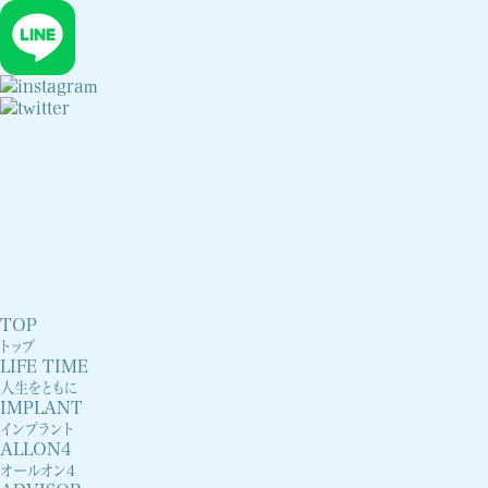
診療時間
月
火
水
木
金
土
日・祝
9:20～13:00
〇
〇
－
〇
〇
☆
－
TOP
14:00～18:00
〇
〇
－
〇
〇
☆
－
トップ
LIFE TIME
人生をともに
IMPLANT
インプラント
ALLON4
オールオン4