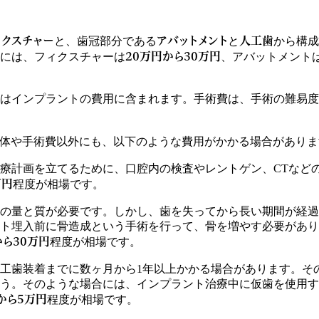
ィクスチャー
アバットメント
人工歯
と、歯冠部分である
と
から構成
20万円から30万円
には、フィクスチャーは
、アバットメント
はインプラントの費用に含まれます。手術費は、手術の難易度
体や手術費以外にも、以下のような費用がかかる場合がありま
療計画を立てるために、口腔内の検査やレントゲン、CTなど
万円
程度が相場です。
の量と質が必要です。しかし、歯を失ってから長い期間が経過
ト埋入前に骨造成という手術を行って、骨を増やす必要があり
から30万円
程度が相場です。
工歯装着までに数ヶ月から1年以上かかる場合があります。そ
う。そのような場合には、インプラント治療中に仮歯を使用す
から5万円
程度が相場です。