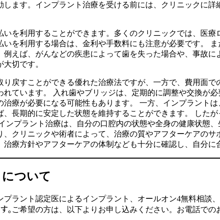
動します。インプラント治療を受ける前には、クリニックに詳
払いを利用することができます。多くのクリニックでは、医療
払いを利用する場合は、金利や手数料にも注意が必要です。 ま
。例えば、がんなどの疾患によって歯を失った場合や、事故に
が大切です。
取り戻すことができる優れた治療法ですが、一方で、費用面で
われています。 入れ歯やブリッジは、定期的に調整や交換が必
の治療が必要になる可能性もあります。 一方、インプラントは
ば、長期的に安定した状態を維持することができます。 したが
、インプラント治療は、自分の口腔内の状態や全身の健康状態、
り、クリニックや術者によって、治療の質やアフターケアのサポ
、治療方針やアフターケアの体制なども十分に確認し、自分に
りについて
ンプラント認定医によるインプラント、オールオン4無料相談
す。
ご希望の方は、以下よりお申し込みください。お電話での