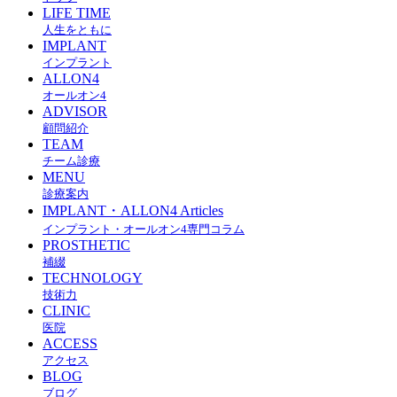
LIFE TIME
人生をともに
IMPLANT
インプラント
ALLON4
オールオン4
ADVISOR
顧問紹介
TEAM
チーム診療
MENU
診療案内
IMPLANT・ALLON4 Articles
インプラント・オールオン4専門コラム
PROSTHETIC
補綴
TECHNOLOGY
技術力
CLINIC
医院
ACCESS
アクセス
BLOG
ブログ