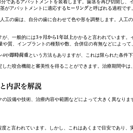
部分であるアバットメントを装着します。歯茎を再び切開し、
ヒーリング
茎がアバットメントに適応する
と呼ばれる過程です
人工の歯は、自分の歯に合わせて色や形を調整します。人工の
3ヶ月から1年以上
すが、一般的には
かかると言われています。
量や質、インプラントの種類や数、合併症の有無などによって
即時荷重
ン4や
という方法もありますが、これは限られた条件下
定した咬合機能と審美性を得ることができます。治療期間中は
場と内訳を解説
クの設備や技術、治療内容や範囲などによって大きく異なりま
。
程度と言われています。しかし、これはあくまで目安であり、