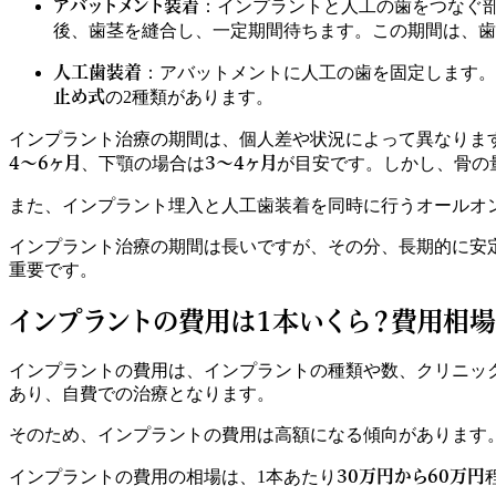
アバットメント装着
：インプラントと人工の歯をつなぐ
後、歯茎を縫合し、一定期間待ちます。この期間は、歯
人工歯装着
：アバットメントに人工の歯を固定します。
止め式
の2種類があります。
インプラント治療の期間は、個人差や状況によって異なりま
4～6ヶ月
3～4ヶ月
、下顎の場合は
が目安です。しかし、骨の
また、インプラント埋入と人工歯装着を同時に行うオールオ
インプラント治療の期間は長いですが、その分、長期的に安
重要です。
インプラントの費用は1本いくら？費用相
インプラントの費用は、インプラントの種類や数、クリニッ
あり、自費での治療となります。
そのため、インプラントの費用は高額になる傾向があります
30万円から60万円
インプラントの費用の相場は、1本あたり