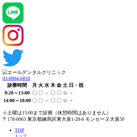
03-6904-6818
診療時間
月
火
水
木
金
土
日・祝
9:20～13:00
〇
〇
－
〇
〇
☆
－
14:00～18:00
〇
〇
－
〇
〇
☆
－
☆土曜は15:00まで診療（休憩時間はありません）
〒178-0063
東京都練馬区東大泉1-28-6 モンセーヌ大泉5F
TOP
トップ