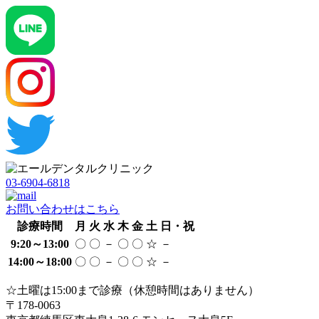
03-6904-6818
お問い合わせはこちら
診療時間
月
火
水
木
金
土
日・祝
9:20～13:00
〇
〇
－
〇
〇
☆
－
14:00～18:00
〇
〇
－
〇
〇
☆
－
☆土曜は15:00まで診療（休憩時間はありません）
〒178-0063