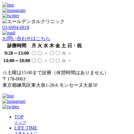
03-6904-6818
お問い合わせはこちら
診療時間
月
火
水
木
金
土
日・祝
9:20～13:00
〇
〇
－
〇
〇
☆
－
14:00～18:00
〇
〇
－
〇
〇
☆
－
☆土曜は15:00まで診療（休憩時間はありません）
〒178-0063
東京都練馬区東大泉1-28-6 モンセーヌ大泉5F
TOP
トップ
LIFE TIME
人生をともに