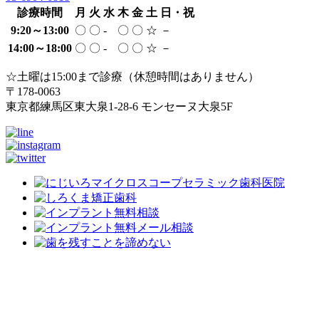
診療時間
月
火
水
木
金
土
日・祝
9:20～13:00
〇
〇
-
〇
〇
☆
－
14:00～18:00
〇
〇
-
〇
〇
☆
－
☆土曜は15:00まで診療（休憩時間はありません）
〒178-0063
東京都練馬区東大泉1-28-6 モンセーヌ大泉5F